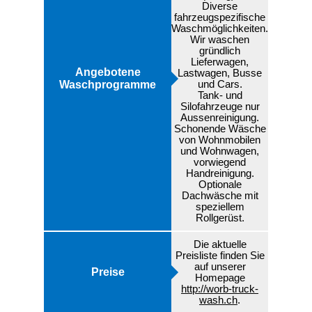
Diverse
fahrzeugspezifische
Waschmöglichkeiten.
Wir waschen
gründlich
Lieferwagen,
Angebotene
Lastwagen, Busse
Waschprogramme
und Cars.
Tank- und
Silofahrzeuge nur
Aussenreinigung.
Schonende Wäsche
von Wohnmobilen
und Wohnwagen,
vorwiegend
Handreinigung.
Optionale
Dachwäsche mit
speziellem
Rollgerüst.
Die aktuelle
Preisliste finden Sie
auf unserer
Preise
Homepage
http://worb-truck-
wash.ch
.