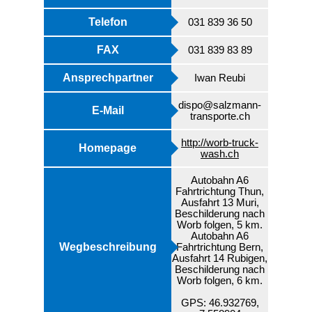
Telefon
031 839 36 50
FAX
031 839 83 89
Ansprechpartner
Iwan Reubi
dispo@salzmann-
E-Mail
transporte.ch
http://worb-truck-
Homepage
wash.ch
Autobahn A6
Fahrtrichtung Thun,
Ausfahrt 13 Muri,
Beschilderung nach
Worb folgen, 5 km.
Autobahn A6
Wegbeschreibung
Fahrtrichtung Bern,
Ausfahrt 14 Rubigen,
Beschilderung nach
Worb folgen, 6 km.
GPS: 46.932769,