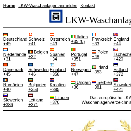
Home
l
LKW-Waschanlagen anmelden
l
Kontakt
LKW-Waschanla
Italien
Deutschland
Schweiz
Österreich
Frankreich
England
+39 (0)
+49
+41
+43
+33
+44
Belgien
Polen
Niederlande
Spanien
Portugal
Tscheche
+32
+48
+31
+34
+351
+420
Irland
Dänemark
Schweden
Finnland
Norwegen
Estland
+353
+45
+46
+358
+47
+372
Ungarn
Serbien
Rumänien
Bulgarien
Kroatien
Slowakei
+36
+381
+40
+359
+385
+421
Litauen
Das europäische LK
Slowenien
Lettland
+370
Waschanlagenverzeichnis
+386
+371