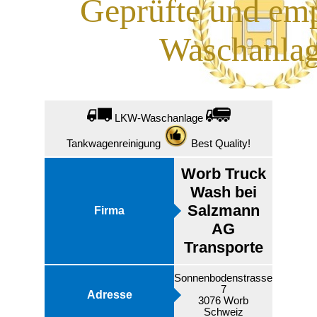
Geprüfte und em
Waschanlag
LKW-Waschanlage
Tankwagenreinigung
Best Quality!
Worb Truck
Wash bei
Salzmann
Firma
AG
Transporte
Sonnenbodenstrasse
7
Adresse
3076 Worb
Schweiz